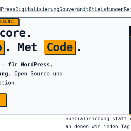
dPress
Digitalisierung
Souveränität
Leistungen
Re
EUGUNG.
core.
p
. Met
Code
.
g — für
WordPress
,
ung
. Open Source und
ption.
n
Spezialisierung statt 
an denen wir jeden Tag