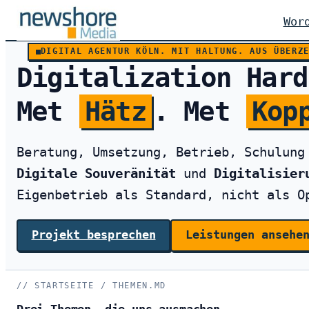
Zum
Wor
Inhalt
springen
DIGITAL AGENTUR KÖLN. MIT HALTUNG. AUS ÜBERZ
Digitalization Hard
Met
Hätz
. Met
Kop
Beratung, Umsetzung, Betrieb, Schulun
Digitale Souveränität
und
Digitalisier
Eigenbetrieb als Standard, nicht als O
Projekt besprechen
Leistungen ansehe
STARTSEITE / THEMEN.MD