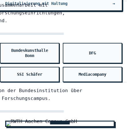
Digitalisierung mit Haltung
→
usammenarbeit mit
orschungseinrichtungen,
nd.
Bundeskunsthalle
DFG
Bonn
SSI Schäfer
Mediacompany
on der Bundesinstitution über
 Forschungscampus.