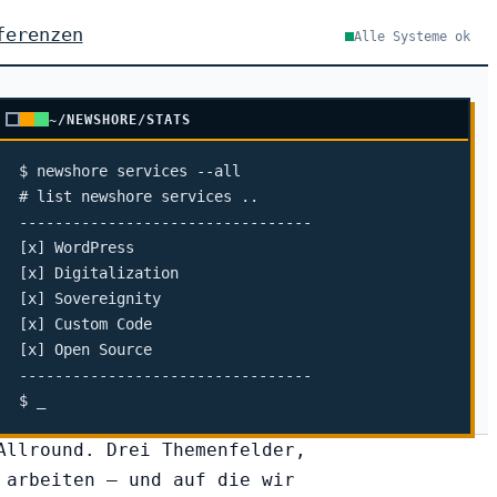
ferenzen
Alle Systeme ok
~/NEWSHORE/STATS
$ newshore services --all

# list newshore services ..

---------------------------------

[x] WordPress

[x] Digitalization

[x] Sovereignity

[x] Custom Code

[x] Open Source

---------------------------------

$ _
Allround. Drei Themenfelder,
 arbeiten — und auf die wir